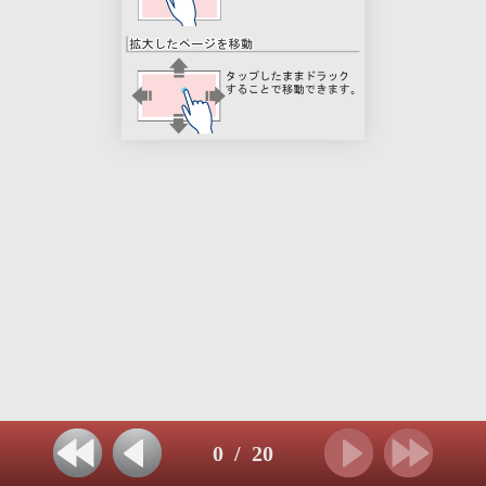
0
/
20