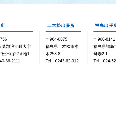
支所
二本松出張所
福島出張
756
〒964-0875
〒960-8141
双葉郡浪江町大字
福島県二本松市槻
福島県福島
松木山22番地1
木253-8
舟場2-1
40-36-2111
Tel：0243-62-012
Tel：024-52
40-36-2158
3
Fax：024-5
Fax：0243-22-021
2
時30分～17時15分
閉庁日
毎週土・日曜日 / 祝・休日 /