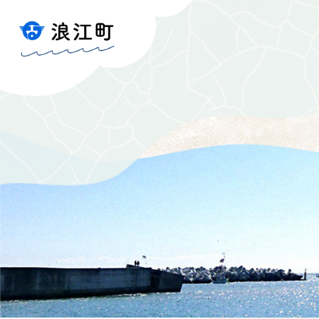
ペ
メ
ー
ニ
ジ
ュ
の
ー
先
を
頭
飛
で
ば
す
し
。
て
本
文
へ