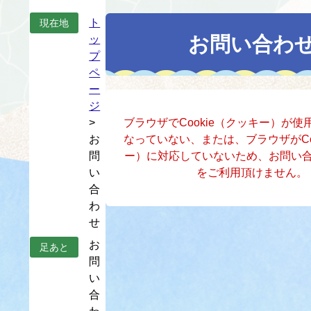
本
ト
現在地
文
お問い合わ
ッ
プ
ペ
ー
ジ
>
ブラウザでCookie（クッキー）が
お
なっていない、または、ブラウザがCo
問
ー）に対応していないため、お問い
い
をご利用頂けません。
合
わ
せ
お
足あと
問
い
合