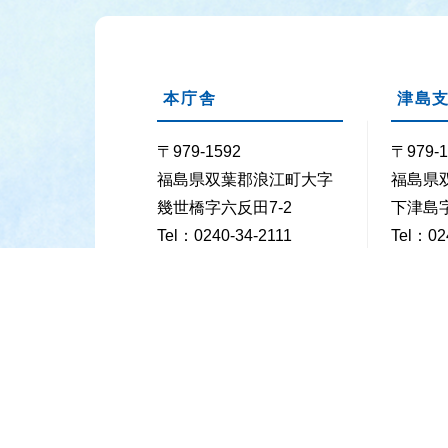
本庁舎
津島
〒979-1592
〒979-1
福島県双葉郡浪江町大字
福島県
幾世橋字六反田7-2
下津島字
Tel：0240-34-2111
Tel：02
Fax：0240-35-5352
Fax：02
業務時間
月曜日～金曜日の8