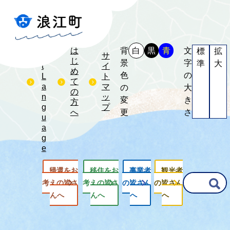
S
e
l
e
は
背
白
黒
青
文
標
拡
c
サ
じ
景
字
準
大
t
イ
め
色
の
L
ト
て
a
マ
の
大
の
n
ッ
変
き
方
g
プ
へ
更
さ
u
a
g
e
帰還をお
移住をお
事業者
観光者
G
考えの皆さ
考えの皆さ
の皆さん
の皆さん
o
んへ
んへ
へ
へ
o
g
l