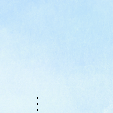
e
カ
ス
タ
ム
検
索