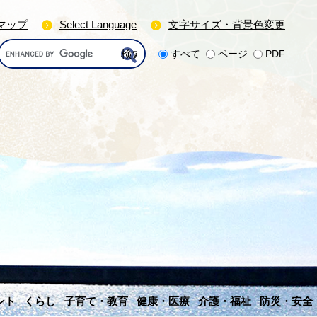
マップ
Select Language
文字サイズ・背景色変更
G
すべて
ページ
PDF
o
o
g
l
e
カ
ス
タ
ム
検
索
ント
くらし
子育て・教育
健康・医療
介護・福祉
防災・安全