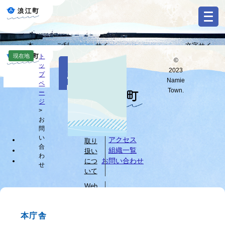
ペ
メ
ー
ニ
ジ
ュ
の
ー
本
ご利
サイ
文字サイ
先
を
Select
文
用ガ
トマ
ズ・背景色
現在地
ト
頭
飛
©
Language
本
ッ
へ
イド
ップ
変更
で
ば
2023
お
文
プ
す
し
G
Namie
ペ
問
o
。
て
Town.
ー
o
すべて
ページ
PDF
本
ジ
い
g
文
>
l
お
へ
個人
合
e
問
情報
カ
わ
い
アクセス
取り
ス
合
組織一覧
扱い
せ
タ
わ
お問い合わせ
につ
せ
ム
いて
検
索
Web
サイ
ブ
トに
ラ
本庁舎
つい
ウ