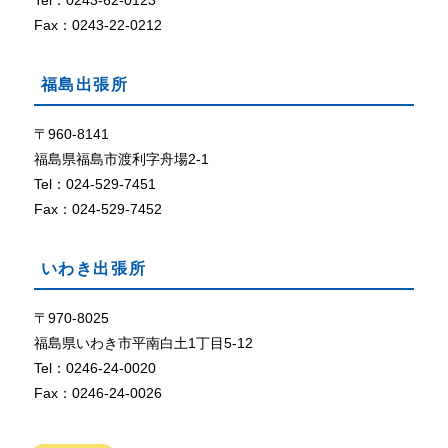
Tel：0243-62-0123
定
に
Fax：0243-22-0212
な
っ
福島出張所
て
い
な
〒960-8141
い
福島県福島市渡利字舟場2-1
、
Tel：024-529-7451
ま
Fax：024-529-7452
た
は
、
いわき出張所
ブ
ラ
ウ
〒970-8025
ザ
福島県いわき市平南白土1丁目5-12
が
Tel：0246-24-0020
C
Fax：0246-24-0026
o
o
k