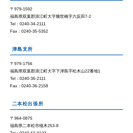
て
ザ
で
〒979-1592
外部リン
C
ク
福島県双葉郡浪江町大字幾世橋字六反田7-2
o
Tel：0240-34-2111
o
Fax：0240-35-5352
k
i
e
津島支所
（
ク
〒979-1756
ッ
福島県双葉郡浪江町大字下津島字松木山22番地1
キ
ー
Tel：0240-36-2111
）
Fax：0240-36-2158
が
使
用
二本松出張所
で
き
〒964-0875
る
福島県二本松市槻木253-8
設