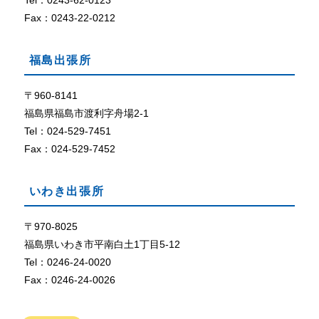
Tel：0243-62-0123
定
に
Fax：0243-22-0212
な
っ
福島出張所
て
い
な
〒960-8141
い
福島県福島市渡利字舟場2-1
、
Tel：024-529-7451
ま
Fax：024-529-7452
た
は
、
いわき出張所
ブ
ラ
ウ
〒970-8025
ザ
福島県いわき市平南白土1丁目5-12
が
Tel：0246-24-0020
C
Fax：0246-24-0026
o
o
k