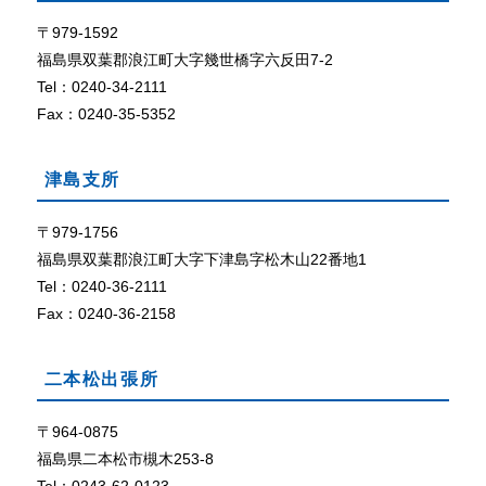
て
ザ
で
〒979-1592
外部リン
C
ク
福島県双葉郡浪江町大字幾世橋字六反田7-2
o
Tel：0240-34-2111
o
Fax：0240-35-5352
k
i
e
津島支所
（
ク
〒979-1756
ッ
福島県双葉郡浪江町大字下津島字松木山22番地1
キ
ー
Tel：0240-36-2111
）
Fax：0240-36-2158
が
使
用
二本松出張所
で
き
〒964-0875
る
福島県二本松市槻木253-8
設