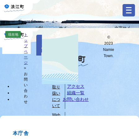
ペ
メ
ー
ニ
ジ
ュ
の
ー
本
ご利
サイ
文字サイ
先
を
Select
文
用ガ
トマ
ズ・背景色
現在地
ト
頭
飛
©
Language
本
ッ
へ
イド
ップ
変更
で
ば
2023
お
文
プ
す
し
G
Namie
ペ
問
o
。
て
Town.
ー
o
すべて
ページ
PDF
本
ジ
い
g
文
>
l
お
へ
個人
合
e
問
情報
カ
わ
い
アクセス
取り
ス
合
組織一覧
扱い
せ
タ
わ
お問い合わせ
につ
せ
ム
いて
検
索
Web
サイ
ブ
トに
ラ
本庁舎
つい
ウ