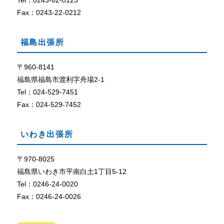
Tel：0243-62-0123
定
に
Fax：0243-22-0212
な
っ
福島出張所
て
い
な
〒960-8141
い
福島県福島市渡利字舟場2-1
、
Tel：024-529-7451
ま
Fax：024-529-7452
た
は
、
いわき出張所
ブ
ラ
ウ
〒970-8025
ザ
福島県いわき市平南白土1丁目5-12
が
Tel：0246-24-0020
C
Fax：0246-24-0026
o
o
k