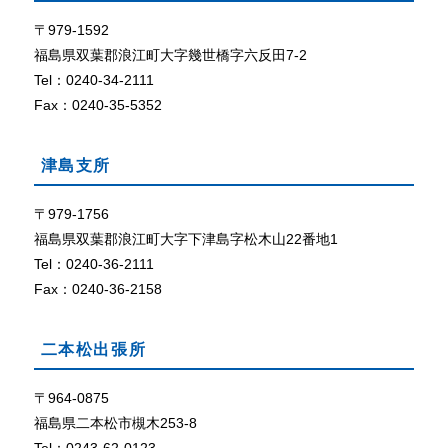
て
ザ
で
〒979-1592
外部リン
C
ク
福島県双葉郡浪江町大字幾世橋字六反田7-2
o
Tel：0240-34-2111
o
Fax：0240-35-5352
k
i
e
津島支所
（
ク
〒979-1756
ッ
福島県双葉郡浪江町大字下津島字松木山22番地1
キ
ー
Tel：0240-36-2111
）
Fax：0240-36-2158
が
使
用
二本松出張所
で
き
〒964-0875
る
福島県二本松市槻木253-8
設