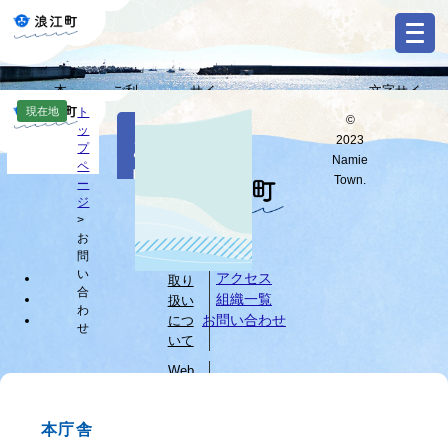
ペ
メ
ー
ニ
ジ
ュ
の
ー
本
ご利
サイ
文字サイ
先
を
Select
文
用ガ
トマ
ズ・背景色
現在地
ト
頭
飛
©
Language
本
ッ
へ
イド
ップ
変更
で
ば
2023
お
文
プ
す
し
G
Namie
ペ
問
o
。
て
Town.
ー
o
すべて
ページ
PDF
本
ジ
い
g
文
>
l
お
へ
個人
合
e
問
情報
カ
わ
い
アクセス
取り
ス
合
組織一覧
扱い
せ
タ
わ
お問い合わせ
につ
せ
ム
いて
検
索
Web
サイ
ブ
トに
ラ
本庁舎
つい
ウ