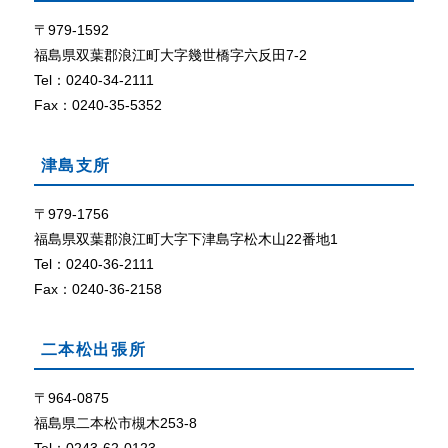
て
ザ
で
〒979-1592
外部リン
C
ク
福島県双葉郡浪江町大字幾世橋字六反田7-2
o
Tel：0240-34-2111
o
Fax：0240-35-5352
k
i
e
津島支所
（
ク
〒979-1756
ッ
福島県双葉郡浪江町大字下津島字松木山22番地1
キ
ー
Tel：0240-36-2111
）
Fax：0240-36-2158
が
使
用
二本松出張所
で
き
〒964-0875
る
福島県二本松市槻木253-8
設