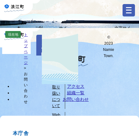
ペ
メ
ー
ニ
ジ
ュ
の
ー
本
ご利
サイ
文字サイ
先
を
Select
文
用ガ
トマ
ズ・背景色
現在地
ト
頭
飛
©
Language
本
ッ
へ
イド
ップ
変更
で
ば
2023
お
文
プ
す
し
G
Namie
ペ
問
o
。
て
Town.
ー
o
すべて
ページ
PDF
本
ジ
い
g
文
>
l
お
へ
個人
合
e
問
情報
カ
わ
い
アクセス
取り
ス
合
組織一覧
扱い
せ
タ
わ
お問い合わせ
につ
せ
ム
いて
検
索
Web
サイ
ブ
トに
ラ
本庁舎
つい
ウ