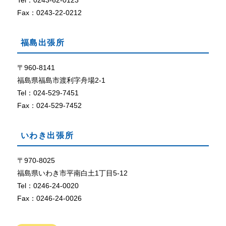
Tel：0243-62-0123
定
に
Fax：0243-22-0212
な
っ
福島出張所
て
い
な
〒960-8141
い
福島県福島市渡利字舟場2-1
、
Tel：024-529-7451
ま
Fax：024-529-7452
た
は
、
いわき出張所
ブ
ラ
ウ
〒970-8025
ザ
福島県いわき市平南白土1丁目5-12
が
Tel：0246-24-0020
C
Fax：0246-24-0026
o
o
k