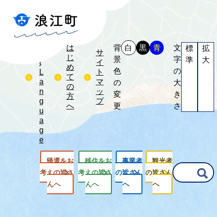
S
e
l
e
は
背
白
黒
青
文
標
拡
c
サ
じ
景
字
準
大
t
イ
め
色
の
L
ト
て
a
マ
の
大
の
n
ッ
変
き
方
g
プ
へ
更
さ
u
a
g
e
帰還をお
移住をお
事業者
観光者
G
考えの皆さ
考えの皆さ
の皆さん
の皆さん
o
んへ
んへ
へ
へ
o
g
l