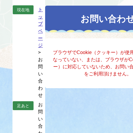
本
ト
現在地
文
お問い合わ
ッ
プ
ペ
ー
ジ
>
ブラウザでCookie（クッキー）が
お
なっていない、または、ブラウザがCo
問
ー）に対応していないため、お問い
い
をご利用頂けません。
合
わ
せ
お
足あと
問
い
合