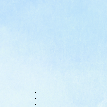
e
カ
ス
タ
ム
検
索