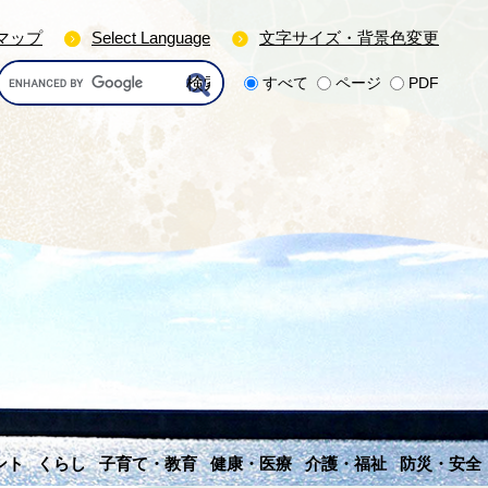
マップ
Select Language
文字サイズ・背景色変更
G
すべて
ページ
PDF
o
o
g
l
e
カ
ス
タ
ム
検
索
ント
くらし
子育て・教育
健康・医療
介護・福祉
防災・安全