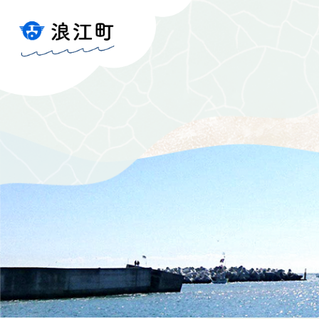
ペ
メ
ー
ニ
ジ
ュ
の
ー
先
を
頭
飛
で
ば
す
し
。
て
本
文
へ