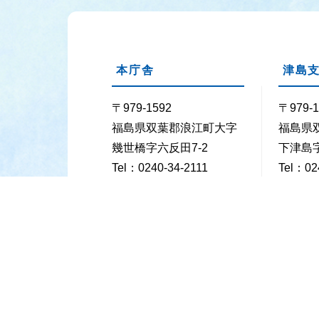
本庁舎
津島
〒979-1592
〒979-1
福島県双葉郡浪江町大字
福島県
幾世橋字六反田7-2
下津島字
Tel：0240-34-2111
Tel：02
Fax：0240-35-5352
Fax：02
業務時間
月曜日～金曜日の8