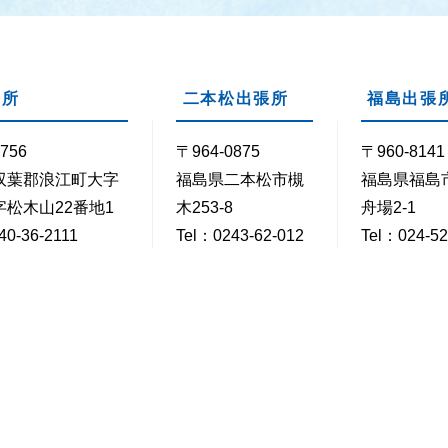
支所
二本松出張所
福島出張
756
〒964-0875
〒960-8141
双葉郡浪江町大字
福島県二本松市槻
福島県福島
松木山22番地1
木253-8
舟場2-1
40-36-2111
Tel：0243-62-012
Tel：024-52
40-36-2158
3
Fax：024-5
Fax：0243-22-021
2
時30分～17時15分
閉庁日
毎週土・日曜日 / 祝・休日 /