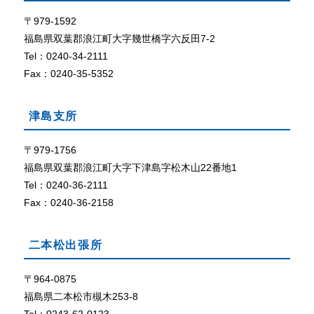
て
ザ
で
〒979-1592
外部リン
C
ク
福島県双葉郡浪江町大字幾世橋字六反田7-2
o
Tel：0240-34-2111
o
Fax：0240-35-5352
k
i
e
津島支所
（
ク
〒979-1756
ッ
福島県双葉郡浪江町大字下津島字松木山22番地1
キ
ー
Tel：0240-36-2111
）
Fax：0240-36-2158
が
使
用
二本松出張所
で
き
〒964-0875
る
福島県二本松市槻木253-8
設