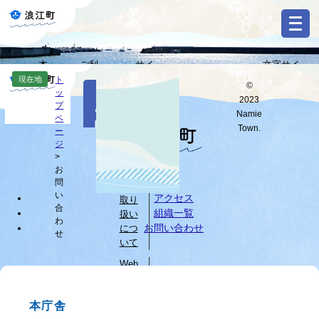
ペ
メ
ー
ニ
ジ
ュ
の
ー
本
ご利
サイ
文字サイ
先
を
Select
文
用ガ
トマ
ズ・背景色
現在地
ト
頭
飛
©
Language
本
ッ
へ
イド
ップ
変更
で
ば
2023
お
文
プ
す
し
G
Namie
ペ
問
o
。
て
Town.
ー
o
すべて
ページ
PDF
本
ジ
い
g
文
>
l
お
へ
個人
合
e
問
情報
カ
わ
い
アクセス
取り
ス
合
組織一覧
扱い
せ
タ
わ
お問い合わせ
につ
せ
ム
いて
検
索
Web
サイ
ブ
トに
ラ
本庁舎
つい
ウ