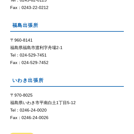
Tel：0243-62-0123
定
に
Fax：0243-22-0212
な
っ
福島出張所
て
い
な
〒960-8141
い
福島県福島市渡利字舟場2-1
、
Tel：024-529-7451
ま
Fax：024-529-7452
た
は
、
いわき出張所
ブ
ラ
ウ
〒970-8025
ザ
福島県いわき市平南白土1丁目5-12
が
Tel：0246-24-0020
C
Fax：0246-24-0026
o
o
k