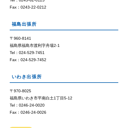
Tel：0243-62-0123
定
に
Fax：0243-22-0212
な
っ
福島出張所
て
い
な
〒960-8141
い
福島県福島市渡利字舟場2-1
、
Tel：024-529-7451
ま
Fax：024-529-7452
た
は
、
いわき出張所
ブ
ラ
ウ
〒970-8025
ザ
福島県いわき市平南白土1丁目5-12
が
Tel：0246-24-0020
C
Fax：0246-24-0026
o
o
k