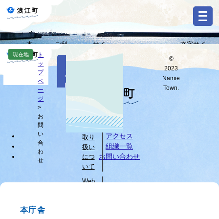
ペ
メ
ー
ニ
ジ
ュ
の
ー
本
ご利
サイ
文字サイ
先
を
Select
文
用ガ
トマ
ズ・背景色
現在地
ト
頭
飛
©
Language
本
ッ
へ
イド
ップ
変更
で
ば
2023
お
文
プ
す
し
G
Namie
ペ
問
o
。
て
Town.
ー
o
すべて
ページ
PDF
本
ジ
い
g
文
>
l
お
へ
個人
合
e
問
情報
カ
わ
い
アクセス
取り
ス
合
組織一覧
扱い
せ
タ
わ
お問い合わせ
につ
せ
ム
いて
検
索
Web
サイ
ブ
トに
ラ
本庁舎
つい
ウ