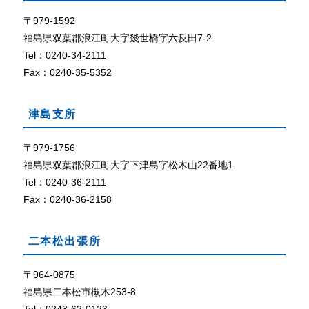
て
ザ
で
〒979-1592
外部リン
C
ク
福島県双葉郡浪江町大字幾世橋字六反田7-2
o
Tel：0240-34-2111
o
Fax：0240-35-5352
k
i
e
津島支所
（
ク
〒979-1756
ッ
福島県双葉郡浪江町大字下津島字松木山22番地1
キ
ー
Tel：0240-36-2111
）
Fax：0240-36-2158
が
使
用
二本松出張所
で
き
〒964-0875
る
福島県二本松市槻木253-8
設