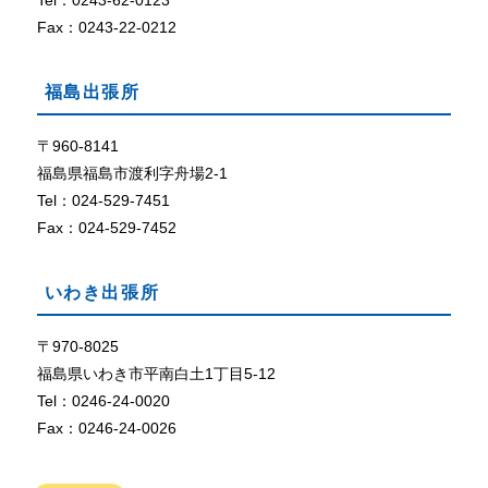
Tel：0243-62-0123
定
に
Fax：0243-22-0212
な
っ
福島出張所
て
い
な
〒960-8141
い
福島県福島市渡利字舟場2-1
、
Tel：024-529-7451
ま
Fax：024-529-7452
た
は
、
いわき出張所
ブ
ラ
ウ
〒970-8025
ザ
福島県いわき市平南白土1丁目5-12
が
Tel：0246-24-0020
C
Fax：0246-24-0026
o
o
k