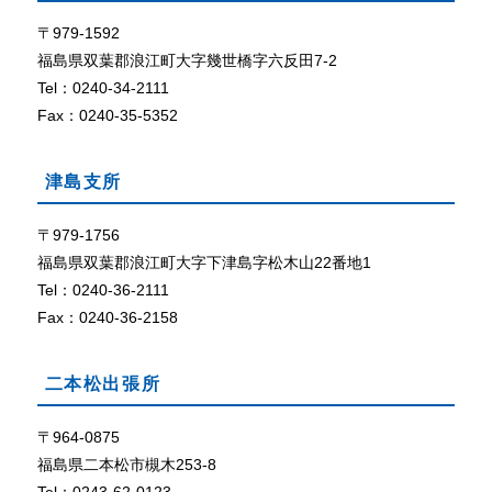
て
ザ
で
〒979-1592
外部リン
C
ク
福島県双葉郡浪江町大字幾世橋字六反田7-2
o
Tel：0240-34-2111
o
Fax：0240-35-5352
k
i
e
津島支所
（
ク
〒979-1756
ッ
福島県双葉郡浪江町大字下津島字松木山22番地1
キ
ー
Tel：0240-36-2111
）
Fax：0240-36-2158
が
使
用
二本松出張所
で
き
〒964-0875
る
福島県二本松市槻木253-8
設