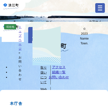
ペ
メ
ー
ニ
ジ
ュ
の
ー
本
ご利
サイ
文字サイ
先
を
Select
文
用ガ
トマ
ズ・背景色
現在地
ト
頭
飛
©
Language
本
ッ
へ
イド
ップ
変更
で
ば
2023
お
文
プ
す
し
G
Namie
ペ
問
o
。
て
Town.
ー
o
すべて
ページ
PDF
本
ジ
い
g
文
>
l
お
へ
個人
合
e
問
情報
カ
わ
い
アクセス
取り
ス
合
組織一覧
扱い
せ
タ
わ
お問い合わせ
につ
せ
ム
いて
検
索
Web
サイ
ブ
トに
ラ
本庁舎
つい
ウ