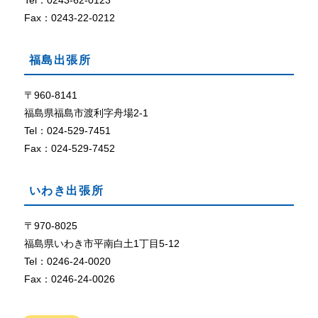
Tel：0243-62-0123
定
に
Fax：0243-22-0212
な
っ
福島出張所
て
い
な
〒960-8141
い
福島県福島市渡利字舟場2-1
、
Tel：024-529-7451
ま
Fax：024-529-7452
た
は
、
いわき出張所
ブ
ラ
ウ
〒970-8025
ザ
福島県いわき市平南白土1丁目5-12
が
Tel：0246-24-0020
C
Fax：0246-24-0026
o
o
k