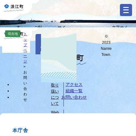
ペ
メ
ー
ニ
ジ
ュ
の
ー
本
ご利
サイ
文字サイ
先
を
Select
文
用ガ
トマ
ズ・背景色
現在地
ト
頭
飛
©
Language
本
ッ
へ
イド
ップ
変更
で
ば
2023
お
文
プ
す
し
G
Namie
ペ
問
o
。
て
Town.
ー
o
すべて
ページ
PDF
本
ジ
い
g
文
>
l
お
へ
個人
合
e
問
情報
カ
わ
い
アクセス
取り
ス
合
組織一覧
扱い
せ
タ
わ
お問い合わせ
につ
せ
ム
いて
検
索
Web
サイ
ブ
トに
ラ
本庁舎
つい
ウ