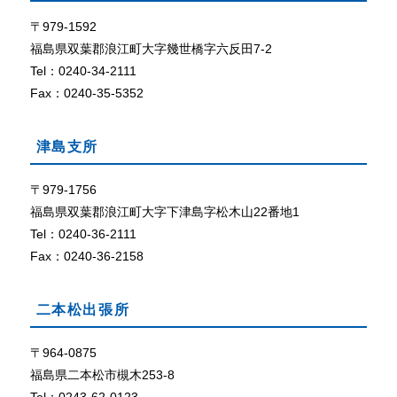
て
ザ
で
〒979-1592
外部リン
C
ク
福島県双葉郡浪江町大字幾世橋字六反田7-2
o
Tel：0240-34-2111
o
Fax：0240-35-5352
k
i
e
津島支所
（
ク
〒979-1756
ッ
福島県双葉郡浪江町大字下津島字松木山22番地1
キ
ー
Tel：0240-36-2111
）
Fax：0240-36-2158
が
使
用
二本松出張所
で
き
〒964-0875
る
福島県二本松市槻木253-8
設