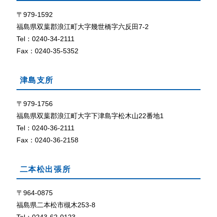
て
ザ
で
〒979-1592
外部リン
C
ク
福島県双葉郡浪江町大字幾世橋字六反田7-2
o
Tel：0240-34-2111
o
Fax：0240-35-5352
k
i
e
津島支所
（
ク
〒979-1756
ッ
福島県双葉郡浪江町大字下津島字松木山22番地1
キ
ー
Tel：0240-36-2111
）
Fax：0240-36-2158
が
使
用
二本松出張所
で
き
〒964-0875
る
福島県二本松市槻木253-8
設