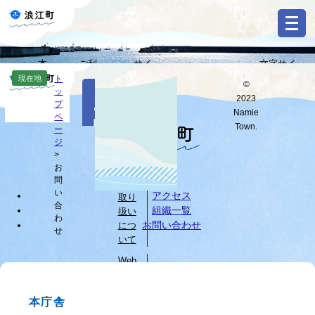
ペ
メ
ー
ニ
ジ
ュ
の
ー
本
ご利
サイ
文字サイ
先
を
Select
文
用ガ
トマ
ズ・背景色
現在地
ト
頭
飛
©
Language
本
ッ
へ
イド
ップ
変更
で
ば
2023
お
文
プ
す
し
G
Namie
ペ
問
o
。
て
Town.
ー
o
すべて
ページ
PDF
本
ジ
い
g
文
>
l
お
へ
個人
合
e
問
情報
カ
わ
い
アクセス
取り
ス
合
組織一覧
扱い
せ
タ
わ
お問い合わせ
につ
せ
ム
いて
検
索
Web
サイ
ブ
トに
ラ
本庁舎
つい
ウ