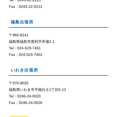
Tel：0243-62-0123
定
に
Fax：0243-22-0212
な
っ
福島出張所
て
い
な
〒960-8141
い
福島県福島市渡利字舟場2-1
、
Tel：024-529-7451
ま
Fax：024-529-7452
た
は
、
いわき出張所
ブ
ラ
ウ
〒970-8025
ザ
福島県いわき市平南白土1丁目5-12
が
Tel：0246-24-0020
C
Fax：0246-24-0026
o
o
k