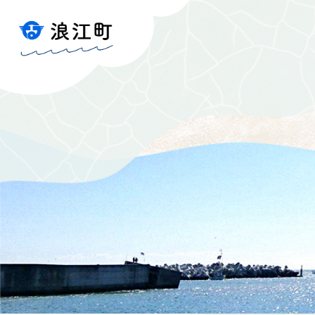
ペ
メ
ー
ニ
ジ
ュ
の
ー
先
を
頭
飛
で
ば
す
し
。
て
本
文
へ