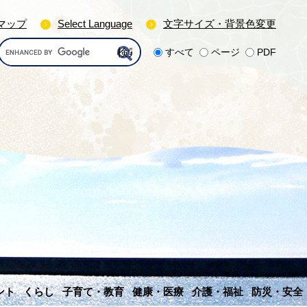
マップ
Select Language
文字サイズ・背景色変更
G
すべて
ページ
PDF
o
o
g
l
e
カ
ス
タ
ム
検
索
ント
くらし
子育て・教育
健康・医療
介護・福祉
防災・安全