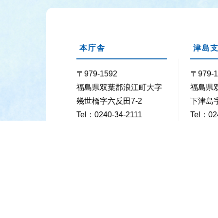
本庁舎
津島
〒979-1592
〒979-1
福島県双葉郡浪江町大字
福島県
幾世橋字六反田7-2
下津島字
Tel：0240-34-2111
Tel：02
Fax：0240-35-5352
Fax：02
業務時間
月曜日～金曜日の8