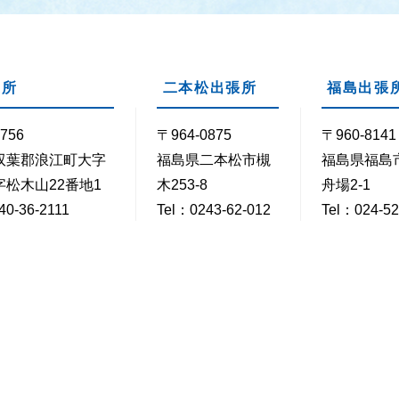
支所
二本松出張所
福島出張
756
〒964-0875
〒960-8141
双葉郡浪江町大字
福島県二本松市槻
福島県福島
松木山22番地1
木253-8
舟場2-1
40-36-2111
Tel：0243-62-012
Tel：024-52
40-36-2158
3
Fax：024-5
Fax：0243-22-021
2
時30分～17時15分
閉庁日
毎週土・日曜日 / 祝・休日 /