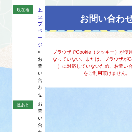
本
ト
現在地
文
お問い合わ
ッ
プ
ペ
ー
ジ
>
ブラウザでCookie（クッキー）が
お
なっていない、または、ブラウザがCo
問
ー）に対応していないため、お問い
い
をご利用頂けません。
合
わ
せ
お
足あと
問
い
合