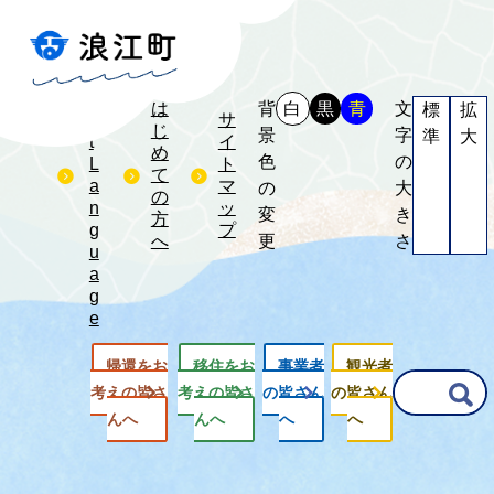
S
e
l
e
は
背
白
黒
青
文
標
拡
c
サ
じ
景
字
準
大
t
イ
め
色
の
L
ト
て
a
マ
の
大
の
n
ッ
変
き
方
g
プ
へ
更
さ
u
a
g
e
帰還をお
移住をお
事業者
観光者
G
考えの皆さ
考えの皆さ
の皆さん
の皆さん
o
んへ
んへ
へ
へ
o
g
l