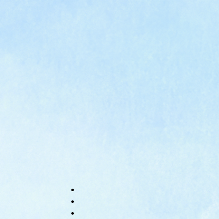
e
カ
ス
タ
ム
検
索