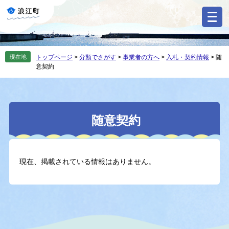
ペ
メ
ー
ニ
ジ
ュ
の
ー
先
を
現在地
トップページ
>
分類でさがす
>
事業者の方へ
>
入札・契約情報
>
随
頭
飛
意契約
で
ば
す
し
。
て
本
本
文
随意契約
文
へ
現在、掲載されている情報はありません。