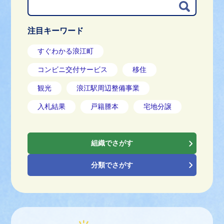
G
o
o
注目キーワード
g
l
すぐわかる浪江町
e
カ
コンビニ交付サービス
移住
ス
タ
観光
浪江駅周辺整備事業
ム
検
入札結果
戸籍謄本
宅地分譲
索
組織でさがす
分類でさがす