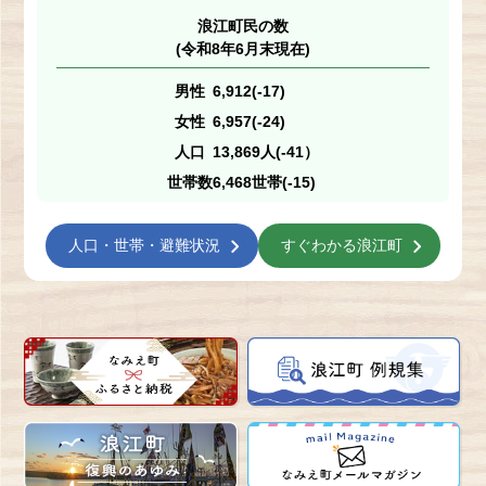
浪江町民の数
(令和8年6月末現在)
男性
6,912(-17)
女性
6,957(-24)
人口
13,869人(-41）
世帯数
6,468世帯(-15)
人口・世帯・避難状況
すぐわかる浪江町