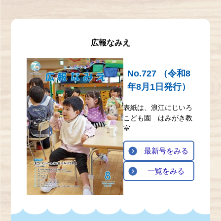
広報なみえ
No.727 （令和8
年8月1日発行）
表紙は、浪江にじいろ
こども園 はみがき教
室
最新号をみる
一覧をみる