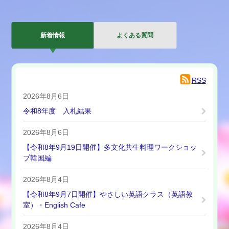
新着情報
よくある質問
RSS
新
2026年8月6日
着
令和8年度 入札結果
情
報
2026年8月6日
【令和8年9月19日開催】多文化共生料理ワークショッ
プ韓国編
2026年8月4日
【令和8年9月7日開催】やさしい英語クラス（英語教
室）・English Cafe
2026年8月4日