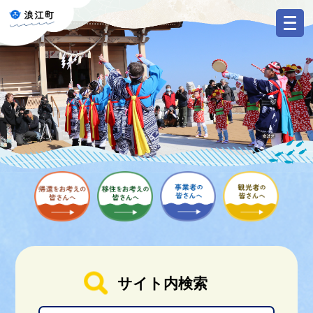
ペ
メ
ー
ニ
ジ
ュ
の
ー
先
を
頭
飛
で
ば
す
し
。
て
本
文
へ
本
文
サイト内検索