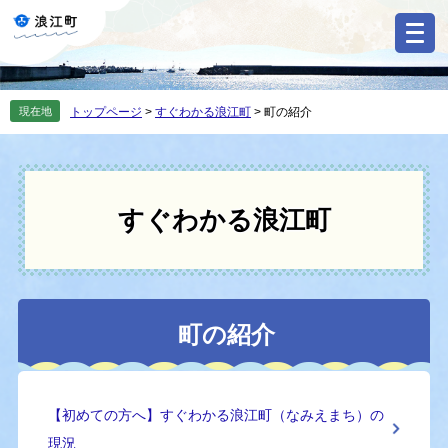
ペ
メ
ー
ニ
ジ
ュ
の
ー
先
を
現在地
トップページ
>
すぐわかる浪江町
>
町の紹介
頭
飛
で
ば
す
し
。
て
本
すぐわかる浪江町
文
へ
本
町の紹介
文
【初めての方へ】すぐわかる浪江町（なみえまち）の
現況