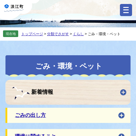
ペ
メ
ー
ニ
ジ
ュ
の
ー
先
を
現在地
トップページ
>
分類でさがす
>
くらし
>
ごみ・環境・ペット
頭
飛
で
ば
す
し
。
て
本
本
ごみ・環境・ペット
文
文
へ
新着情報
ごみの出し方