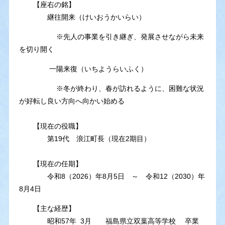
【座右の銘】
継往開来（けいおうかいらい）
※先人の事業を引き継ぎ、発展させながら未来
を切り開く
一陽来復（いちようらいふく）
※冬が終わり、春が訪れるように、困難な状況
が好転し良い方向へ向かい始める
【現在の役職】
第19代 浪江町長（現在2期目）
【現在の任期】
令和8（2026）年8月5日 ～ 令和12（2030）年
8月4日
【主な経歴】
昭和57年 3月 福島県立双葉高等学校 卒業