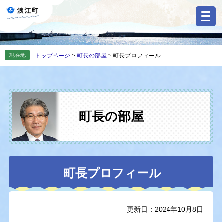
ペ
メ
ー
ニ
ジ
ュ
の
ー
先
を
現在地
トップページ
>
町長の部屋
>
町長プロフィール
頭
飛
で
ば
す
し
。
て
本
文
町長の部屋
へ
本
町長プロフィール
文
更新日：2024年10月8日