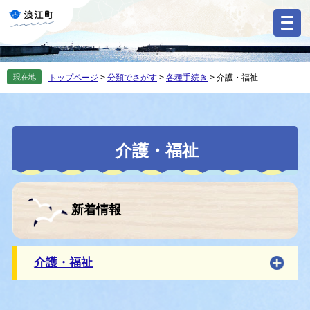
ペ
メ
ー
ニ
ジ
ュ
の
ー
先
を
現在地
トップページ
>
分類でさがす
>
各種手続き
>
介護・福祉
頭
飛
で
ば
す
し
。
て
本
本
介護・福祉
文
文
へ
新着情報
介護・福祉