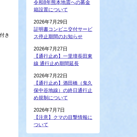
令和8年熊本地震への募金
箱設置について
2026年7月29日
証明書コンビニ交付サービ
ト付き
ス停止期間のお知らせ
2026年7月27日
【通行止め】一里壇長田東
線 通行止め期間延長
2026年7月22日
【通行止め】酒田橋（鬼久
保中谷地線）の終日通行止
め規制について
2026年7月7日
【注意】クマの目撃情報に
ついて