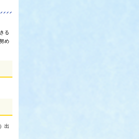
きる
努め
）出