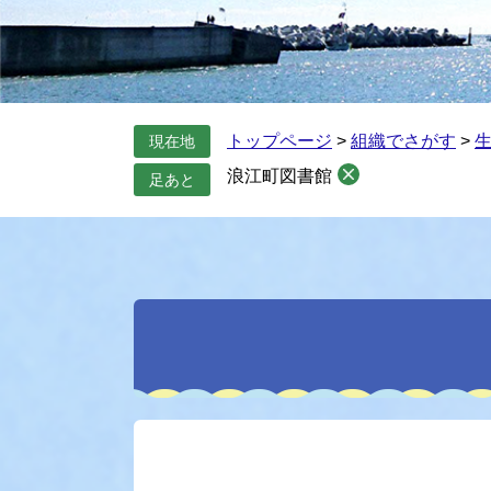
トップページ
>
組織でさがす
>
現在地
浪江町図書館
足あと
本
文