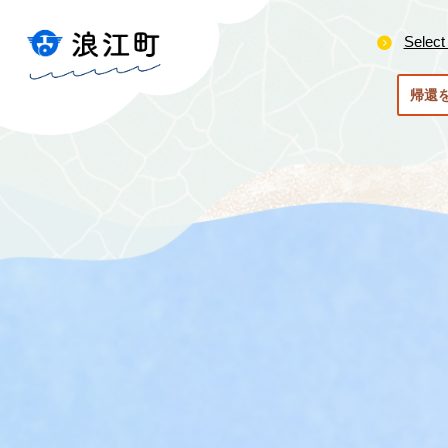
ペ
メ
ー
ニ
Select
ジ
ュ
の
ー
帰還
先
を
頭
飛
で
ば
す
し
。
て
本
文
へ