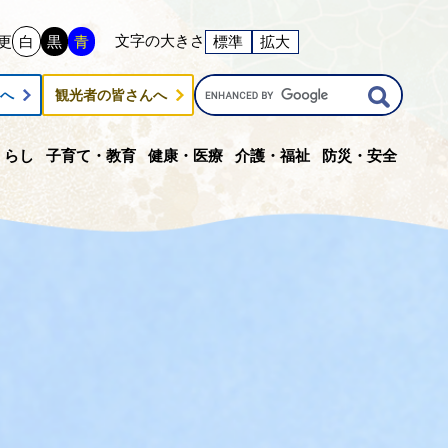
文字の大きさ
更
白
黒
青
標準
拡大
G
んへ
観光者の皆さんへ
o
o
g
くらし
子育て・教育
健康・医療
介護・福祉
防災・安全
l
e
カ
ス
タ
ム
検
索