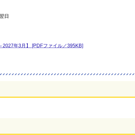
翌日
27年3月】 [PDFファイル／395KB]