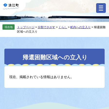
ペ
メ
ー
ニ
ジ
ュ
の
ー
先
を
現在地
トップページ
>
分類でさがす
>
くらし
>
町内への立入り
>
帰還困難
頭
飛
区域への立入り
で
ば
す
し
。
て
本
本
文
帰還困難区域への立入り
文
へ
現在、掲載されている情報はありません。