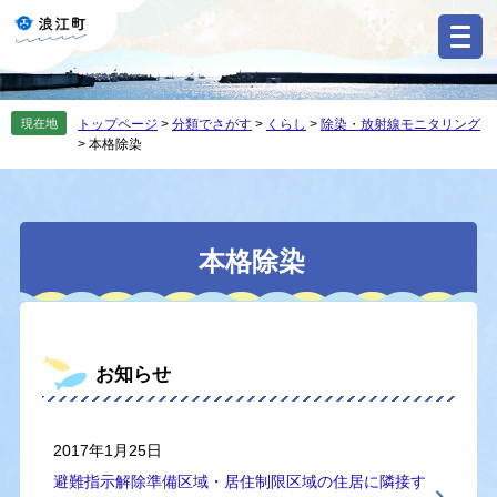
ペ
メ
ー
ニ
ジ
ュ
の
ー
先
を
現在地
トップページ
>
分類でさがす
>
くらし
>
除染・放射線モニタリング
頭
飛
>
本格除染
で
ば
す
し
。
て
本
本
文
本格除染
文
へ
お知らせ
2017年1月25日
避難指示解除準備区域・居住制限区域の住居に隣接す