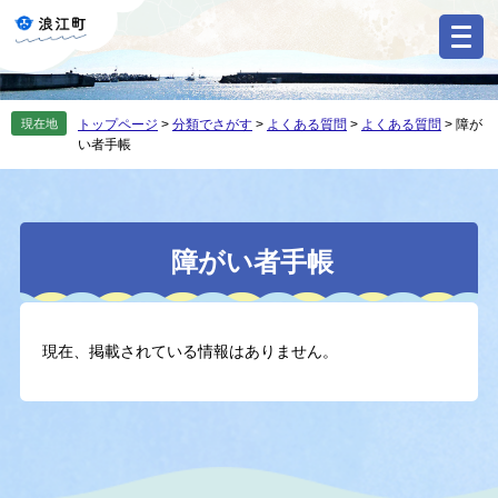
ペ
メ
ー
ニ
ジ
ュ
の
ー
先
を
現在地
トップページ
>
分類でさがす
>
よくある質問
>
よくある質問
>
障が
頭
飛
い者手帳
で
ば
す
し
。
て
本
本
文
障がい者手帳
文
へ
現在、掲載されている情報はありません。