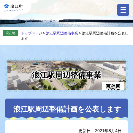
ペ
メ
ー
ニ
ジ
ュ
の
ー
先
を
現在地
トップページ
>
浪江駅周辺整備事業
>
浪江駅周辺整備計画を公表し
頭
飛
ます
で
ば
す
し
。
て
本
文
へ
浪江駅周辺整備事業
本
浪江駅周辺整備計画を公表します
文
更新日：2021年8月4日