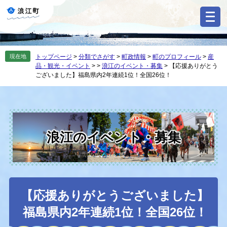
ペ
メ
ー
ニ
ジ
ュ
の
ー
先
を
現在地
トップページ
>
分類でさがす
>
町政情報
>
町のプロフィール
>
産
頭
飛
品・観光・イベント
>
>
浪江のイベント・募集
>
【応援ありがとう
で
ば
ございました】福島県内2年連続1位！全国26位！
す
し
。
て
本
文
へ
浪江のイベント・募集
本
【応援ありがとうございました】
文
福島県内2年連続1位！全国26位！