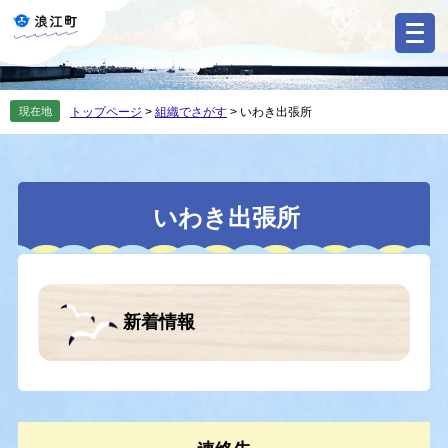
ペ
メ
ー
ニ
ジ
ュ
の
ー
先
を
現在地
トップページ
>
組織でさがす
>
いわき出張所
頭
飛
で
ば
す
し
。
て
本
本
いわき出張所
文
文
へ
新着情報