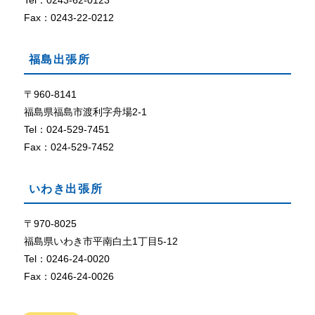
Tel：0243-62-0123
定
に
Fax：0243-22-0212
な
っ
福島出張所
て
い
な
〒960-8141
い
福島県福島市渡利字舟場2-1
、
Tel：024-529-7451
ま
Fax：024-529-7452
た
は
、
いわき出張所
ブ
ラ
ウ
〒970-8025
ザ
福島県いわき市平南白土1丁目5-12
が
Tel：0246-24-0020
C
Fax：0246-24-0026
o
o
k