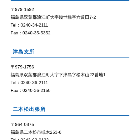
て
ザ
で
〒979-1592
外部リン
C
ク
福島県双葉郡浪江町大字幾世橋字六反田7-2
o
Tel：0240-34-2111
o
Fax：0240-35-5352
k
i
e
津島支所
（
ク
〒979-1756
ッ
福島県双葉郡浪江町大字下津島字松木山22番地1
キ
ー
Tel：0240-36-2111
）
Fax：0240-36-2158
が
使
用
二本松出張所
で
き
〒964-0875
る
福島県二本松市槻木253-8
設