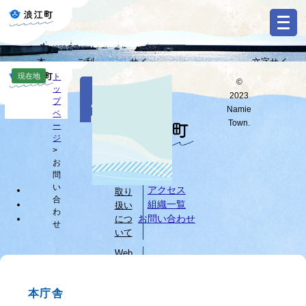
ペ
メ
ー
ニ
ジ
ュ
の
ー
本
ご利
サイ
文字サイ
先
を
Select
文
用ガ
トマ
ズ・背景色
現在地
ト
頭
飛
©
Language
本
ッ
へ
イド
ップ
変更
で
ば
2023
お
文
プ
す
し
G
Namie
ペ
問
o
。
て
Town.
ー
o
すべて
ページ
PDF
本
ジ
い
g
文
>
l
お
へ
個人
合
e
問
情報
カ
わ
い
アクセス
取り
ス
合
組織一覧
扱い
せ
タ
わ
お問い合わせ
につ
せ
ム
いて
検
索
Web
サイ
ブ
トに
ラ
本庁舎
つい
ウ