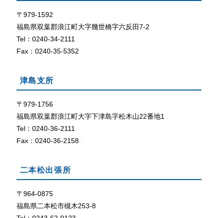
て
ザ
で
〒979-1592
外部リン
C
ク
福島県双葉郡浪江町大字幾世橋字六反田7-2
o
Tel：0240-34-2111
o
Fax：0240-35-5352
k
i
e
津島支所
（
ク
〒979-1756
ッ
福島県双葉郡浪江町大字下津島字松木山22番地1
キ
ー
Tel：0240-36-2111
）
Fax：0240-36-2158
が
使
用
二本松出張所
で
き
〒964-0875
る
福島県二本松市槻木253-8
設