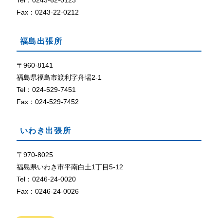
Tel：0243-62-0123
定
に
Fax：0243-22-0212
な
っ
福島出張所
て
い
な
〒960-8141
い
福島県福島市渡利字舟場2-1
、
Tel：024-529-7451
ま
Fax：024-529-7452
た
は
、
いわき出張所
ブ
ラ
ウ
〒970-8025
ザ
福島県いわき市平南白土1丁目5-12
が
Tel：0246-24-0020
C
Fax：0246-24-0026
o
o
k