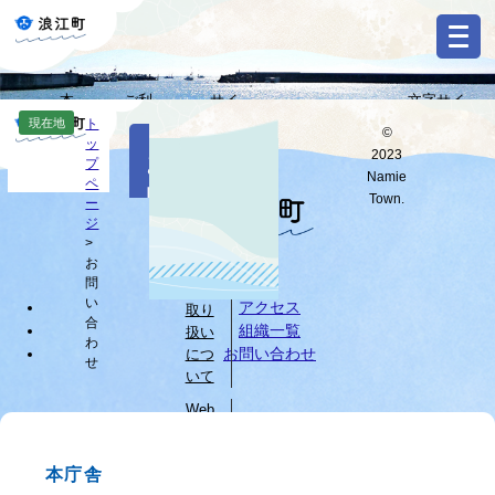
ペ
メ
ー
ニ
ジ
ュ
の
ー
本
ご利
サイ
文字サイ
先
を
Select
文
用ガ
トマ
ズ・背景色
現在地
ト
頭
飛
©
Language
本
ッ
へ
イド
ップ
変更
で
ば
2023
お
文
プ
す
し
G
Namie
ペ
問
o
。
て
Town.
ー
o
すべて
ページ
PDF
本
ジ
い
g
文
>
l
お
へ
個人
合
e
問
情報
カ
わ
い
アクセス
取り
ス
合
組織一覧
扱い
せ
タ
わ
お問い合わせ
につ
せ
ム
いて
検
索
Web
サイ
ブ
トに
ラ
本庁舎
つい
ウ