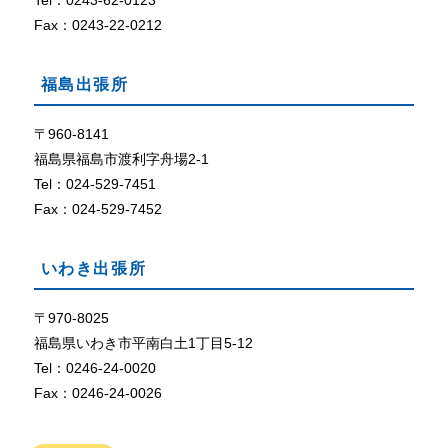
Tel：0243-62-0123
定
に
Fax：0243-22-0212
な
っ
福島出張所
て
い
な
〒960-8141
い
福島県福島市渡利字舟場2-1
、
Tel：024-529-7451
ま
Fax：024-529-7452
た
は
、
いわき出張所
ブ
ラ
ウ
〒970-8025
ザ
福島県いわき市平南白土1丁目5-12
が
Tel：0246-24-0020
C
Fax：0246-24-0026
o
o
k