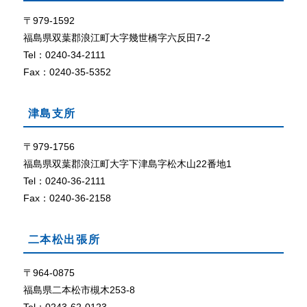
て
ザ
で
〒979-1592
外部リン
C
ク
福島県双葉郡浪江町大字幾世橋字六反田7-2
o
Tel：0240-34-2111
o
Fax：0240-35-5352
k
i
e
津島支所
（
ク
〒979-1756
ッ
福島県双葉郡浪江町大字下津島字松木山22番地1
キ
ー
Tel：0240-36-2111
）
Fax：0240-36-2158
が
使
用
二本松出張所
で
き
〒964-0875
る
福島県二本松市槻木253-8
設