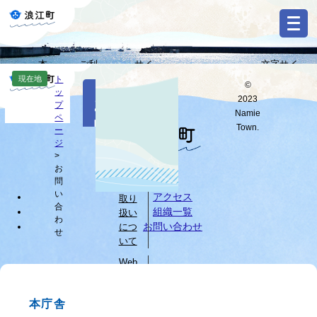
ペ
メ
ー
ニ
ジ
ュ
の
ー
本
ご利
サイ
文字サイ
先
を
Select
文
用ガ
トマ
ズ・背景色
現在地
ト
頭
飛
©
Language
本
ッ
へ
イド
ップ
変更
で
ば
2023
お
文
プ
す
し
G
Namie
ペ
問
o
。
て
Town.
ー
o
すべて
ページ
PDF
本
ジ
い
g
文
>
l
お
へ
個人
合
e
問
情報
カ
わ
い
アクセス
取り
ス
合
組織一覧
扱い
せ
タ
わ
お問い合わせ
につ
せ
ム
いて
検
索
Web
サイ
ブ
トに
ラ
本庁舎
つい
ウ