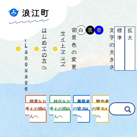
S
e
l
e
は
背
白
黒
青
文
標
拡
c
サ
じ
景
字
準
大
t
イ
め
色
の
L
ト
て
a
マ
の
大
の
n
ッ
変
き
方
g
プ
へ
更
さ
u
a
g
e
帰還をお
移住をお
事業者
観光者
G
考えの皆さ
考えの皆さ
の皆さん
の皆さん
o
んへ
んへ
へ
へ
o
g
l