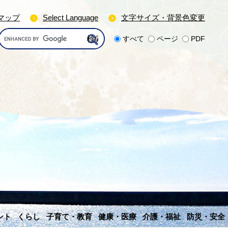
マップ
Select Language
文字サイズ・背景色変更
G
すべて
ページ
PDF
o
o
g
l
e
カ
ス
タ
ム
検
索
ント
くらし
子育て・教育
健康・医療
介護・福祉
防災・安全