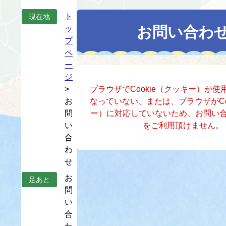
本
ト
現在地
文
お問い合わ
ッ
プ
ペ
ー
ジ
>
ブラウザでCookie（クッキー）が
お
なっていない、または、ブラウザがCo
問
ー）に対応していないため、お問い
い
をご利用頂けません。
合
わ
せ
お
足あと
問
い
合