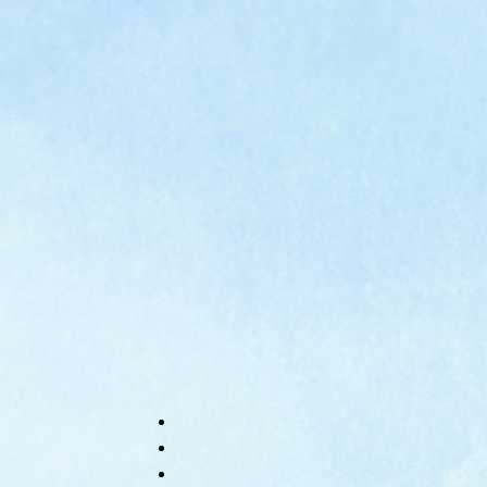
e
カ
ス
タ
ム
検
索