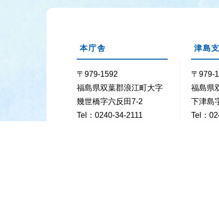
本庁舎
津島
〒979-1592
〒979-1
福島県双葉郡浪江町大字
福島県
幾世橋字六反田7-2
下津島字
Tel：0240-34-2111
Tel：02
Fax：0240-35-5352
Fax：02
業務時間
月曜日～金曜日の8