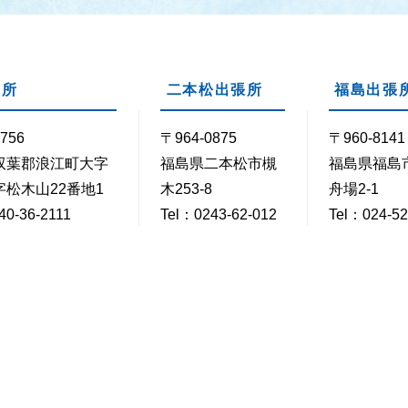
支所
二本松出張所
福島出張
756
〒964-0875
〒960-8141
双葉郡浪江町大字
福島県二本松市槻
福島県福島
松木山22番地1
木253-8
舟場2-1
40-36-2111
Tel：0243-62-012
Tel：024-52
40-36-2158
3
Fax：024-5
Fax：0243-22-021
2
時30分～17時15分
閉庁日
毎週土・日曜日 / 祝・休日 /