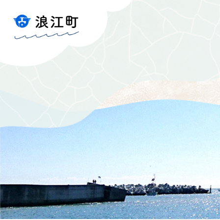
ペ
メ
ー
ニ
ジ
ュ
の
ー
先
を
頭
飛
で
ば
す
し
。
て
本
文
へ