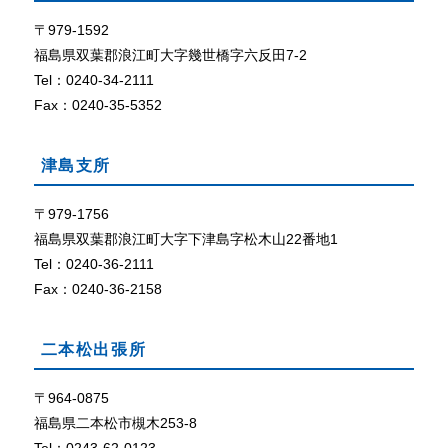
て
ザ
で
〒979-1592
外部リン
C
ク
福島県双葉郡浪江町大字幾世橋字六反田7-2
o
Tel：0240-34-2111
o
Fax：0240-35-5352
k
i
e
津島支所
（
ク
〒979-1756
ッ
福島県双葉郡浪江町大字下津島字松木山22番地1
キ
ー
Tel：0240-36-2111
）
Fax：0240-36-2158
が
使
用
二本松出張所
で
き
〒964-0875
る
福島県二本松市槻木253-8
設