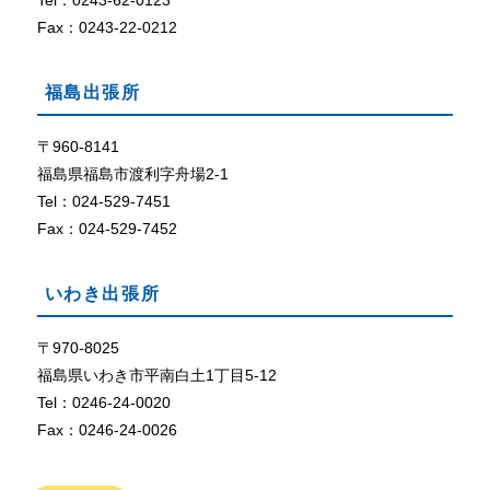
Tel：0243-62-0123
定
に
Fax：0243-22-0212
な
っ
福島出張所
て
い
な
〒960-8141
い
福島県福島市渡利字舟場2-1
、
Tel：024-529-7451
ま
Fax：024-529-7452
た
は
、
いわき出張所
ブ
ラ
ウ
〒970-8025
ザ
福島県いわき市平南白土1丁目5-12
が
Tel：0246-24-0020
C
Fax：0246-24-0026
o
o
k