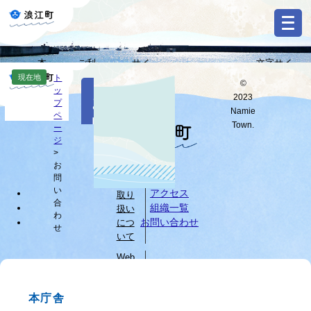
ペ
メ
ー
ニ
ジ
ュ
の
ー
本
ご利
サイ
文字サイ
先
を
Select
文
用ガ
トマ
ズ・背景色
現在地
ト
頭
飛
©
Language
本
ッ
へ
イド
ップ
変更
で
ば
2023
お
文
プ
す
し
G
Namie
ペ
問
o
。
て
Town.
ー
o
すべて
ページ
PDF
本
ジ
い
g
文
>
l
お
へ
個人
合
e
問
情報
カ
わ
い
アクセス
取り
ス
合
組織一覧
扱い
せ
タ
わ
お問い合わせ
につ
せ
ム
いて
検
索
Web
サイ
ブ
トに
ラ
本庁舎
つい
ウ