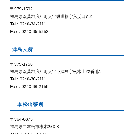
て
ザ
で
〒979-1592
外部リン
C
ク
福島県双葉郡浪江町大字幾世橋字六反田7-2
o
Tel：0240-34-2111
o
Fax：0240-35-5352
k
i
e
津島支所
（
ク
〒979-1756
ッ
福島県双葉郡浪江町大字下津島字松木山22番地1
キ
ー
Tel：0240-36-2111
）
Fax：0240-36-2158
が
使
用
二本松出張所
で
き
〒964-0875
る
福島県二本松市槻木253-8
設