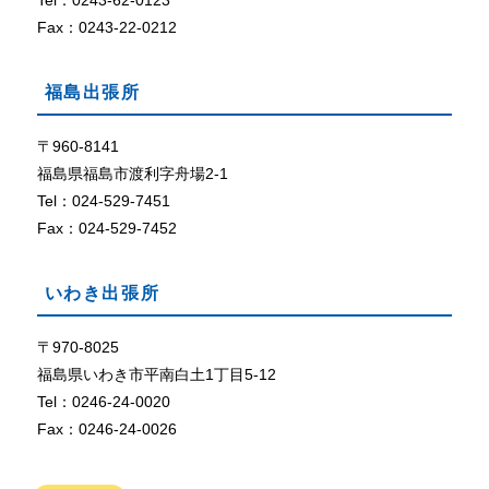
Tel：0243-62-0123
定
に
Fax：0243-22-0212
な
っ
福島出張所
て
い
な
〒960-8141
い
福島県福島市渡利字舟場2-1
、
Tel：024-529-7451
ま
Fax：024-529-7452
た
は
、
いわき出張所
ブ
ラ
ウ
〒970-8025
ザ
福島県いわき市平南白土1丁目5-12
が
Tel：0246-24-0020
C
Fax：0246-24-0026
o
o
k