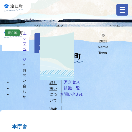
ペ
メ
ー
ニ
ジ
ュ
の
ー
本
ご利
サイ
文字サイ
先
を
Select
文
用ガ
トマ
ズ・背景色
現在地
ト
頭
飛
©
Language
本
ッ
へ
イド
ップ
変更
で
ば
2023
お
文
プ
す
し
G
Namie
ペ
問
o
。
て
Town.
ー
o
すべて
ページ
PDF
本
ジ
い
g
文
>
l
お
へ
個人
合
e
問
情報
カ
わ
い
アクセス
取り
ス
合
組織一覧
扱い
せ
タ
わ
お問い合わせ
につ
せ
ム
いて
検
索
Web
サイ
ブ
トに
ラ
本庁舎
つい
ウ