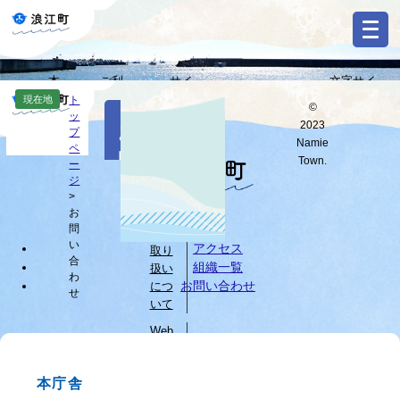
ペ
メ
ー
ニ
ジ
ュ
の
ー
本
ご利
サイ
文字サイ
先
を
Select
文
用ガ
トマ
ズ・背景色
現在地
ト
頭
飛
©
Language
本
ッ
へ
イド
ップ
変更
で
ば
2023
お
文
プ
す
し
G
Namie
ペ
問
o
。
て
Town.
ー
o
すべて
ページ
PDF
本
ジ
い
g
文
>
l
お
へ
個人
合
e
問
情報
カ
わ
い
アクセス
取り
ス
合
組織一覧
扱い
せ
タ
わ
お問い合わせ
につ
せ
ム
いて
検
索
Web
サイ
ブ
トに
ラ
本庁舎
つい
ウ