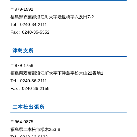
て
ザ
で
〒979-1592
外部リン
C
ク
福島県双葉郡浪江町大字幾世橋字六反田7-2
o
Tel：0240-34-2111
o
Fax：0240-35-5352
k
i
e
津島支所
（
ク
〒979-1756
ッ
福島県双葉郡浪江町大字下津島字松木山22番地1
キ
ー
Tel：0240-36-2111
）
Fax：0240-36-2158
が
使
用
二本松出張所
で
き
〒964-0875
る
福島県二本松市槻木253-8
設