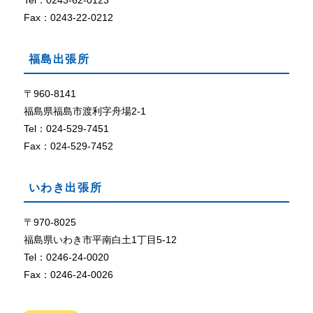
Tel：0243-62-0123
定
に
Fax：0243-22-0212
な
っ
福島出張所
て
い
な
〒960-8141
い
福島県福島市渡利字舟場2-1
、
Tel：024-529-7451
ま
Fax：024-529-7452
た
は
、
いわき出張所
ブ
ラ
ウ
〒970-8025
ザ
福島県いわき市平南白土1丁目5-12
が
Tel：0246-24-0020
C
Fax：0246-24-0026
o
o
k