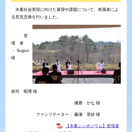
水素社会実現に向けた展望や課題について、有識者によ
る意見交換を行いました。
登
壇 者
： Sugizo
様
前司 昭博 様
播磨 かな 様
ファシリテーター： 藤瀬 里紗 様
【水素シンポジウム】登壇者