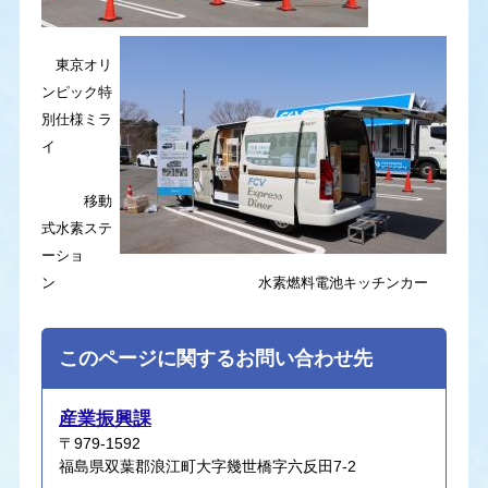
東京オリ
ンピック特
別仕様ミラ
イ
移動
式水素ステ
ーショ
ン 水素燃料電池キッチンカー
このページに関するお問い合わせ先
産業振興課
〒979-1592
福島県双葉郡浪江町大字幾世橋字六反田7-2