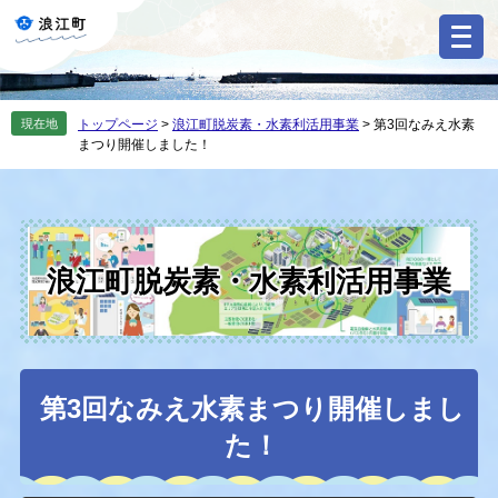
ペ
メ
ー
ニ
ジ
ュ
の
ー
先
を
現在地
トップページ
>
浪江町脱炭素・水素利活用事業
>
第3回なみえ水素
頭
飛
まつり開催しました！
で
ば
す
し
。
て
本
文
へ
浪江町脱炭素・水素利活用事業
本
第3回なみえ水素まつり開催しまし
文
た！