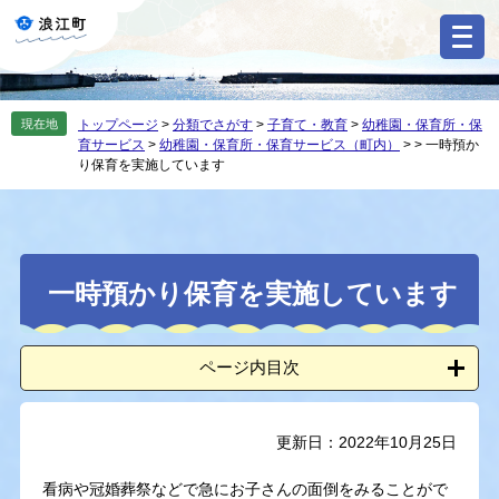
ペ
メ
ー
ニ
ジ
ュ
の
ー
先
を
現在地
トップページ
>
分類でさがす
>
子育て・教育
>
幼稚園・保育所・保
頭
飛
育サービス
>
幼稚園・保育所・保育サービス（町内）
>
>
一時預か
で
ば
り保育を実施しています
す
し
。
て
本
文
本
へ
一時預かり保育を実施しています
文
ページ内目次
更新日：2022年10月25日
看病や冠婚葬祭などで急にお子さんの面倒をみることがで