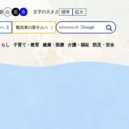
文字の大きさ
更
白
黒
青
標準
拡大
G
んへ
観光者の皆さんへ
o
o
g
くらし
子育て・教育
健康・医療
介護・福祉
防災・安全
l
e
カ
ス
タ
ム
検
索