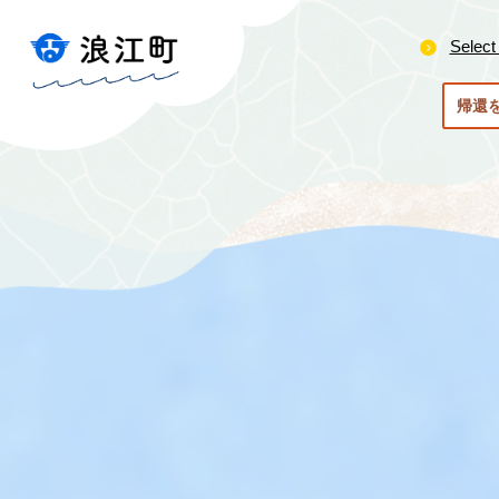
ペ
メ
ー
ニ
Select
ジ
ュ
の
ー
帰還
先
を
頭
飛
で
ば
す
し
。
て
本
文
へ