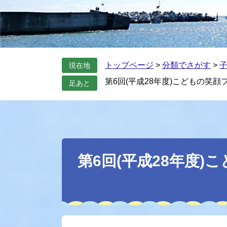
トップページ
>
分類でさがす
>
現在地
第6回(平成28年度)こどもの笑
足あと
本
文
第6回(平成28年度