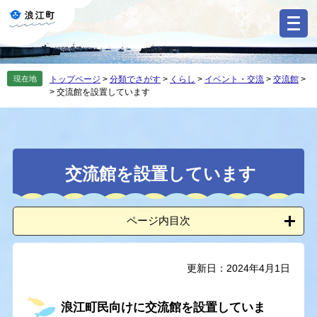
ペ
メ
ー
ニ
ジ
ュ
の
ー
先
を
現在地
トップページ
>
分類でさがす
>
くらし
>
イベント・交流
>
交流館
>
頭
飛
>
交流館を設置しています
で
ば
す
し
。
て
本
本
文
交流館を設置しています
文
へ
ページ内目次
更新日：2024年4月1日
浪江町民向けに交流館を設置していま