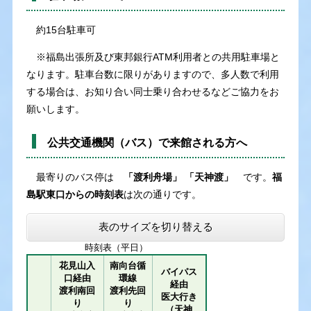
約15台駐車可
※福島出張所及び東邦銀行ATM利用者との共用駐車場と
なります。駐車台数に限りがありますので、多人数で利用
する場合は、お知り合い同士乗り合わせるなどご協力をお
願いします。
公共交通機関（バス）で来館される方へ
最寄りのバス停は
「渡利舟場」 「天神渡」
です。
福
島駅東口からの時刻表
は次の通りです。
表のサイズを切り替える
時刻表（平日）
花見山入
南向台循
バイパス
口経由
環線
経由
渡利南回
渡利先回
医大行き
り
り
（天神