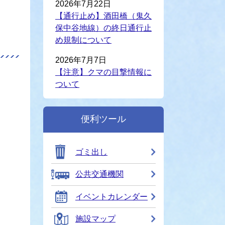
2026年7月22日
【通行止め】酒田橋（鬼久
保中谷地線）の終日通行止
め規制について
2026年7月7日
【注意】クマの目撃情報に
ついて
便利ツール
ゴミ出し
公共交通機関
イベントカレンダー
施設マップ