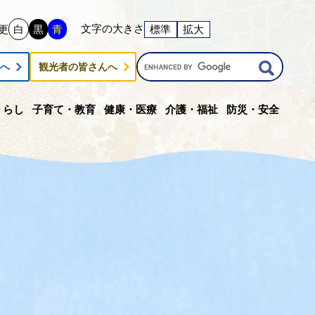
文字の大きさ
更
白
黒
青
標準
拡大
G
んへ
観光者の皆さんへ
o
o
g
くらし
子育て・教育
健康・医療
介護・福祉
防災・安全
l
e
カ
ス
タ
ム
検
索