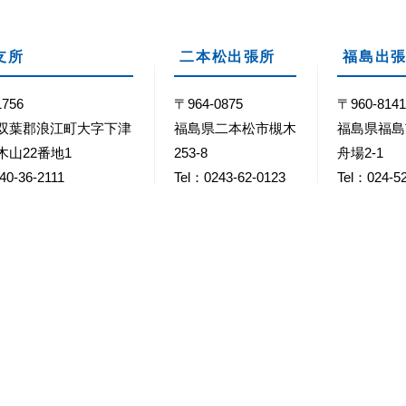
支所
二本松出張所
福島出
1756
〒964-0875
〒960-814
双葉郡浪江町大字下津
福島県二本松市槻木
福島県福島
木山22番地1
253-8
舟場2-1
40-36-2111
Tel：0243-62-0123
Tel：024-5
40-36-2158
Fax：0243-22-0212
Fax：024-5
8時30分～17時15分
閉庁日
毎週土・日曜日 / 祝・休日 / 
個人情報取り扱いについて
Webサイトについて
外部リン
© 2023 Namie Town.