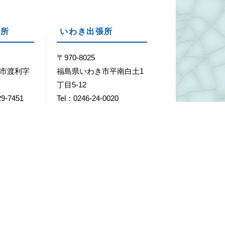
張所
いわき出張所
1
〒970-8025
市渡利字
福島県いわき市平南白土1
丁目5-12
29-7451
Tel：0246-24-0020
29-7452
Fax：0246-24-0026
年末年始（12月29日～1月3日）
ク