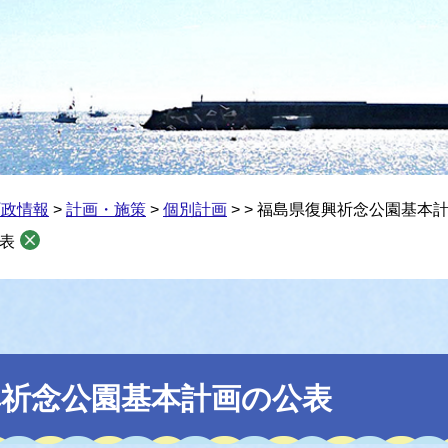
町政情報
>
計画・施策
>
個別計画
>
>
福島県復興祈念公園基本
表
興祈念公園基本計画の公表