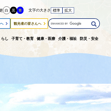
文字の大きさ
更
白
黒
青
標準
拡大
G
んへ
観光者の皆さんへ
o
o
g
くらし
子育て・教育
健康・医療
介護・福祉
防災・安全
l
e
カ
ス
タ
ム
検
索