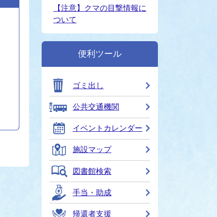
【注意】クマの目撃情報に
ついて
便利ツール
ゴミ出し
公共交通機関
イベントカレンダー
施設マップ
図書館検索
手当・助成
帰還者支援