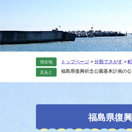
トップページ
>
分類でさがす
>
現在地
福島県復興祈念公園基本計画の公
足あと
本
文
福島県復