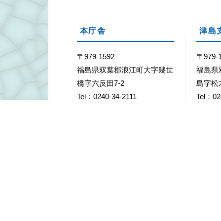
本庁舎
津島
〒979-1592
〒979-
福島県双葉郡浪江町大字幾世
福島県
橋字六反田7-2
島字松
Tel：0240-34-2111
Tel：02
Fax：0240-35-5352
Fax：02
業務時間
月曜日～金曜日の