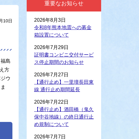
重要なお知らせ
2026年8月3日
月10日
令和8年熊本地震への募金
箱設置について
2026年7月29日
証明書コンビニ交付サービ
た福島
ス停止期間のお知らせ
え方
2026年7月27日
ポジウ
【通行止め】一里壇長田東
しま
線 通行止め期間延長
2026年7月22日
【通行止め】酒田橋（鬼久
保中谷地線）の終日通行止
め規制について
2026年7月7日