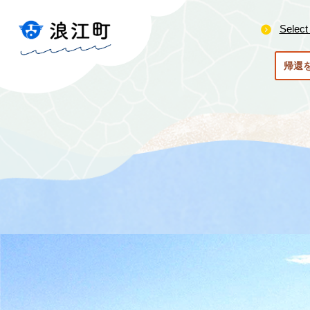
ペ
メ
ー
ニ
Select
ジ
ュ
の
ー
帰還
先
を
頭
飛
で
ば
す
し
。
て
本
文
へ