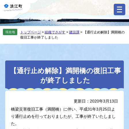
ペ
メ
ー
ニ
ジ
ュ
の
ー
先
を
現在地
トップページ
>
組織でさがす
>
建設課
>
【通行止め解除】満開橋の
頭
飛
復旧工事が終了しました
で
ば
す
し
。
て
本
本
文
【通行止め解除】満開橋の復旧工事
文
へ
が終了しました
更新日：2020年3月13日
橋梁災害復旧工事（満開橋）に伴い、平成31年3月25日よ
り通行止めを行っておりましたが、工事が終了いたしまし
た。