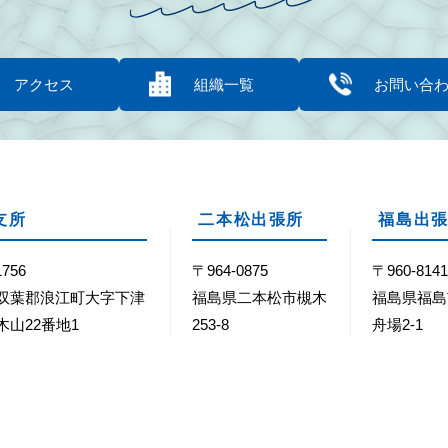
アクセス
組織一覧
お問い合
支所
二本松出張所
福島出
1756
〒964-0875
〒960-814
双葉郡浪江町大字下津
福島県二本松市槻木
福島県福島
木山22番地1
253-8
舟場2-1
40-36-2111
Tel：0243-62-0123
Tel：024-5
40-36-2158
Fax：0243-22-0212
Fax：024-5