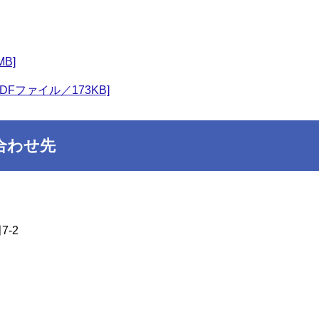
B]
Fファイル／173KB]
合わせ先
-2