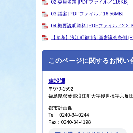
02.委員名簿 [PDFファイル／116KB]
03.議案 [PDFファイル／16.56MB]
04.概要説明資料 [PDFファイル／2.21M
【参考】浪江町都市計画審議会条例 [PD
このページに関するお問い
建設課
〒979-1592
福島県双葉郡浪江町大字幾世橋字六反田7
都市計画係
Tel：0240-34-0244
Fax：0240-34-4198