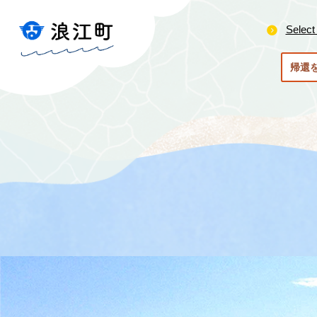
ペ
メ
ー
ニ
Select
ジ
ュ
の
ー
帰還
先
を
頭
飛
で
ば
す
し
。
て
本
文
へ