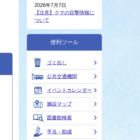
2026年7月7日
【注意】クマの目撃情報に
ついて
便利ツール
ゴミ出し
公共交通機関
イベントカレンダー
施設マップ
図書館検索
手当・助成