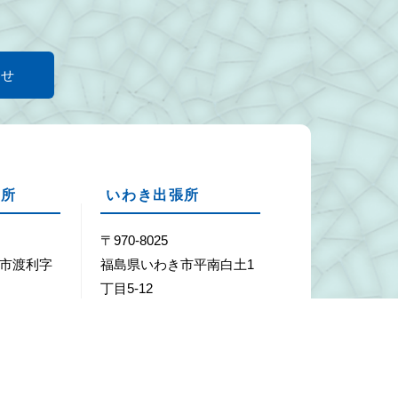
わせ
張所
いわき出張所
1
〒970-8025
市渡利字
福島県いわき市平南白土1
丁目5-12
29-7451
Tel：0246-24-0020
29-7452
Fax：0246-24-0026