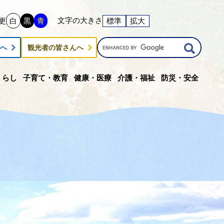
文字の大きさ
更
白
黒
青
標準
拡大
G
んへ
観光者の皆さんへ
o
o
g
くらし
子育て・教育
健康・医療
介護・福祉
防災・安全
l
e
カ
ス
タ
ム
検
索