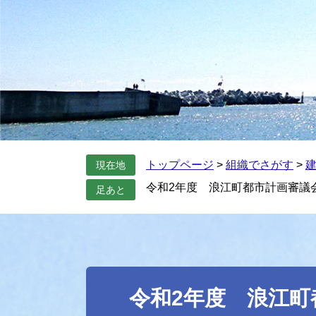
トップページ
>
組織でさがす
>
現在地
令和2年度 浪江町都市計画審議
足あと
本
文
令和2年度 浪江