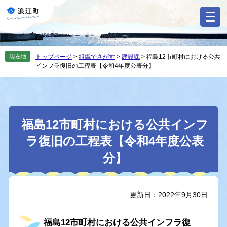
ペ
メ
ー
ニ
ジ
ュ
の
ー
先
を
現在地
トップページ
>
組織でさがす
>
建設課
>
福島12市町村における公共
頭
飛
インフラ復旧の工程表【令和4年度公表分】
で
ば
す
し
。
て
本
本
文
福島12市町村における公共インフ
文
へ
ラ復旧の工程表【令和4年度公表
分】
更新日：2022年9月30日
福島12市町村における公共インフラ復