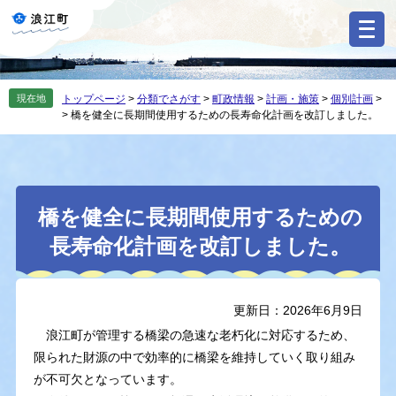
ペ
メ
ー
ニ
ジ
ュ
の
ー
先
を
現在地
トップページ
>
分類でさがす
>
町政情報
>
計画・施策
>
個別計画
>
頭
飛
>
橋を健全に長期間使用するための長寿命化計画を改訂しました。
で
ば
す
し
。
て
本
本
文
橋を健全に長期間使用するための
文
へ
長寿命化計画を改訂しました。
更新日：2026年6月9日
浪江町が管理する橋梁の急速な老朽化に対応するため、
限られた財源の中で効率的に橋梁を維持していく取り組み
が不可欠となっています。