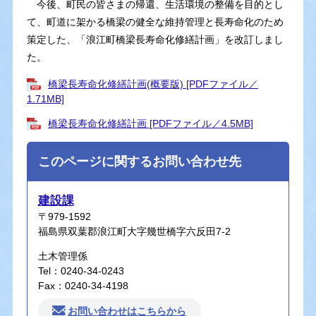
今後、町民の皆さまの帰還、生活環境の整備を目的とし
て、町道に架かる橋梁の健全な維持管理と長寿命化のため
策定した、「浪江町橋梁長寿命化修繕計画」を改訂しまし
た。
橋梁長寿命化修繕計画(概要版) [PDFファイル／
1.71MB]
橋梁長寿命化修繕計画 [PDFファイル／4.5MB]
このページに関するお問い合わせ先
建設課
〒979-1592
福島県双葉郡浪江町大字幾世橋字六反田7-2
土木管理係
Tel：0240-34-0243
Fax：0240-34-4198
お問い合わせはこちらから