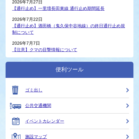
2026年7月27日
【通行止め】一里壇長田東線 通行止め期間延長
2026年7月22日
【通行止め】酒田橋（鬼久保中谷地線）の終日通行止め規
制について
2026年7月7日
【注意】クマの目撃情報について
便利ツール
ゴミ出し
公共交通機関
イベントカレンダー
施設マップ