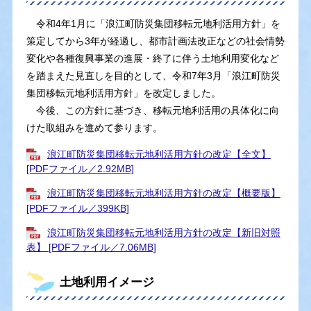
令和4年1月に「浪江町防災集団移転元地利活用方針」を
策定してから3年が経過し、都市計画法改正などの社会情勢
変化や各種復興事業の進展・終了に伴う土地利用変化など
を踏まえた見直しを目的として、令和7年3月「浪江町防災
集団移転元地利活用方針」を改定しました。
今後、この方針に基づき、移転元地利活用の具体化に向
けた取組みを進めて参ります。
浪江町防災集団移転元地利活用方針の改定【全文】
[PDFファイル／2.92MB]
浪江町防災集団移転元地利活用方針の改定【概要版】
[PDFファイル／399KB]
浪江町防災集団移転元地利活用方針の改定【新旧対照
表】 [PDFファイル／7.06MB]
土地利用イメージ