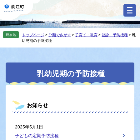
ペ
メ
ー
ニ
ジ
ュ
の
ー
先
を
現在地
トップページ
>
分類でさがす
>
子育て・教育
>
健診・予防接種
>
乳
頭
飛
幼児期の予防接種
で
ば
す
し
。
て
本
本
文
乳幼児期の予防接種
文
へ
お知らせ
2025年5月1日
子どもの定期予防接種