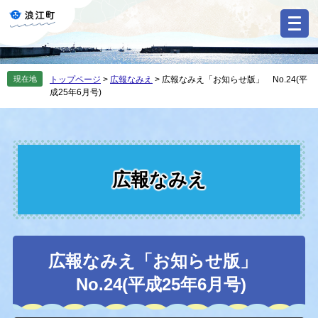
ペ
メ
ー
ニ
ジ
ュ
の
ー
先
を
現在地
トップページ
>
広報なみえ
>
広報なみえ「お知らせ版」 No.24(平
頭
飛
成25年6月号)
で
ば
す
し
。
て
本
文
へ
広報なみえ
本
広報なみえ「お知らせ版」
文
No.24(平成25年6月号)