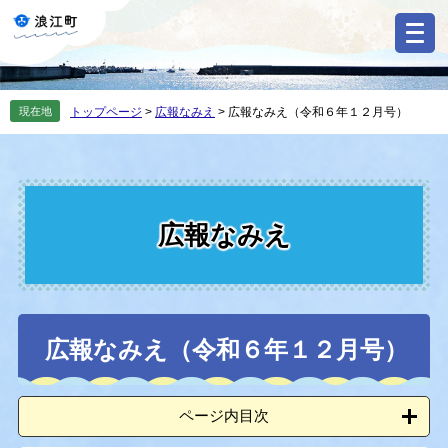
ペ
メ
ー
ニ
ジ
ュ
の
ー
先
を
現在地
トップページ
>
広報なみえ
>
広報なみえ（令和６年１２月号）
頭
飛
で
ば
す
し
。
て
本
文
広報なみえ
へ
本
広報なみえ（令和６年１２月号）
文
ページ内目次