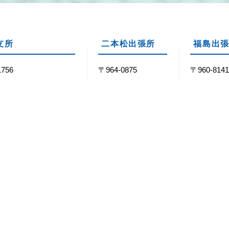
支所
二本松出張所
福島出
1756
〒964-0875
〒960-814
双葉郡浪江町大字下津
福島県二本松市槻木
福島県福島
木山22番地1
253-8
舟場2-1
40-36-2111
Tel：0243-62-0123
Tel：024-5
40-36-2158
Fax：0243-22-0212
Fax：024-5
8時30分～17時15分
閉庁日
毎週土・日曜日 / 祝・休日 / 
個人情報取り扱いについて
Webサイトについて
外部リン