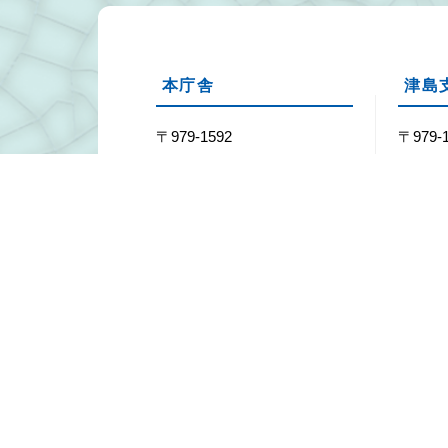
本庁舎
津島
〒979-1592
〒979-
福島県双葉郡浪江町大字幾世
福島県
橋字六反田7-2
島字松
Tel：0240-34-2111
Tel：02
Fax：0240-35-5352
Fax：02
業務時間
月曜日～金曜日の