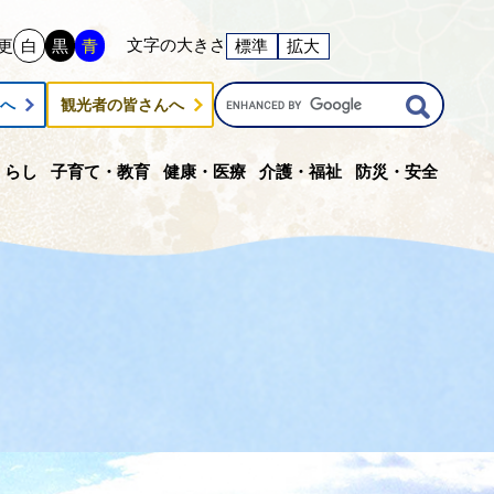
文字の大きさ
更
白
黒
青
標準
拡大
G
んへ
観光者の皆さんへ
o
o
g
くらし
子育て・教育
健康・医療
介護・福祉
防災・安全
l
e
カ
ス
タ
ム
検
索