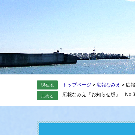
トップページ
>
広報なみえ
>
広報
現在地
広報なみえ「お知らせ版」 No.39
足あと