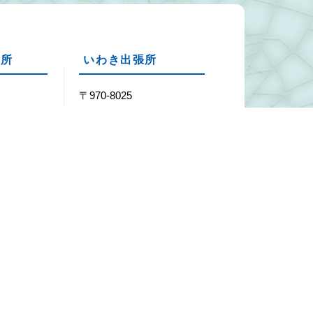
張所
いわき出張所
1
〒970-8025
市渡利字
福島県いわき市平南白土1
丁目5-12
29-7451
Tel：0246-24-0020
29-7452
Fax：0246-24-0026
年末年始（12月29日～1月3日）
ク