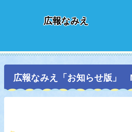
広報なみえ
本
文
広報なみえ「お知らせ版」 No.