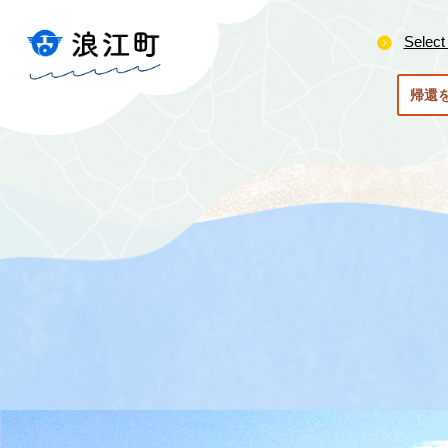
ペ
メ
ー
ニ
Select
ジ
ュ
の
ー
帰還
先
を
頭
飛
で
ば
す
し
。
て
本
文
へ