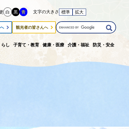
文字の大きさ
更
白
黒
青
標準
拡大
G
んへ
観光者の皆さんへ
o
o
g
くらし
子育て・教育
健康・医療
介護・福祉
防災・安全
l
e
カ
ス
タ
ム
検
索