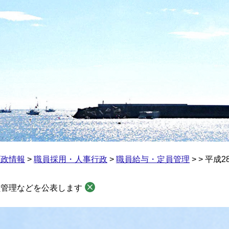
町政情報
>
職員採用・人事行政
>
職員給与・定員管理
>
>
平成2
員管理などを公表します