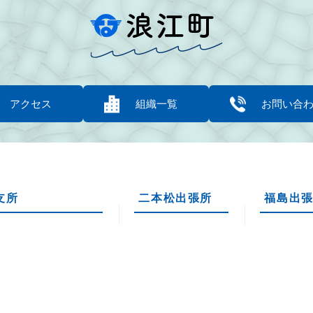
アクセス
組織一覧
お問い合
支所
二本松出張所
福島出
1756
〒964-0875
〒960-814
双葉郡浪江町大字下津
福島県二本松市槻木
福島県福島
木山22番地1
253-8
舟場2-1
40-36-2111
Tel：0243-62-0123
Tel：024-5
40-36-2158
Fax：0243-22-0212
Fax：024-5