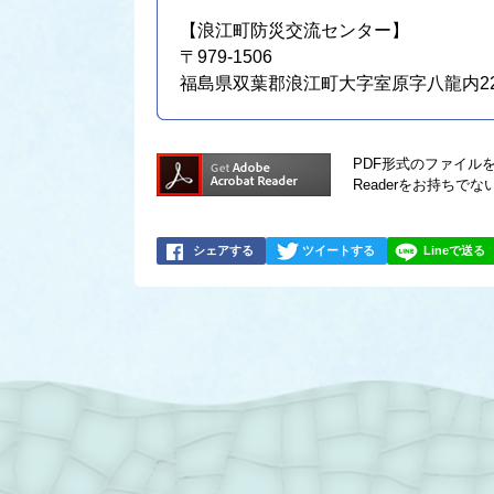
【浪江町防災交流センター】
〒979-1506
福島県双葉郡浪江町大字室原字八龍内22
PDF形式のファイルを
Readerをお持ち
シェアする
ツイートする
Lineで送る