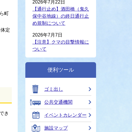
2026年7月22日
【通行止め】酒田橋（鬼久
ら町
保中谷地線）の終日通行止
め規制について
団体定
2026年7月7日
【注意】クマの目撃情報に
ついて
便利ツール
ゴミ出し
公共交通機関
でき
イベントカレンダー
施設マップ