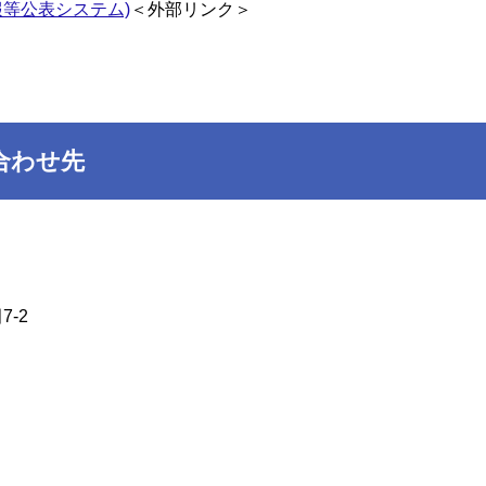
等公表システム)
＜外部リンク＞
合わせ先
-2