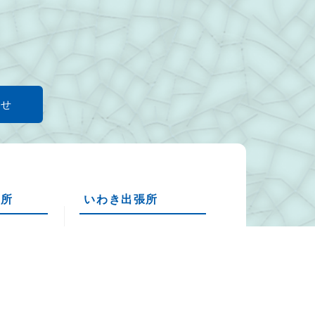
わせ
張所
いわき出張所
1
〒970-8025
市渡利字
福島県いわき市平南白土1
丁目5-12
29-7451
Tel：0246-24-0020
29-7452
Fax：0246-24-0026