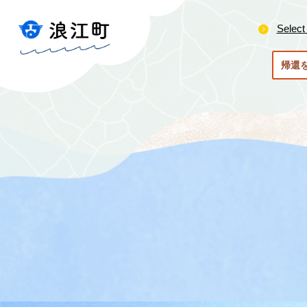
ペ
メ
ー
ニ
Select
ジ
ュ
の
ー
帰還
先
を
頭
飛
で
ば
す
し
。
て
本
文
へ