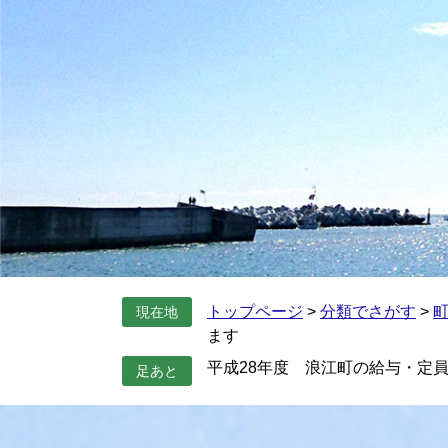
トップページ
>
分類でさがす
>
現在地
ます
平成28年度 浪江町の給与・定
足あと