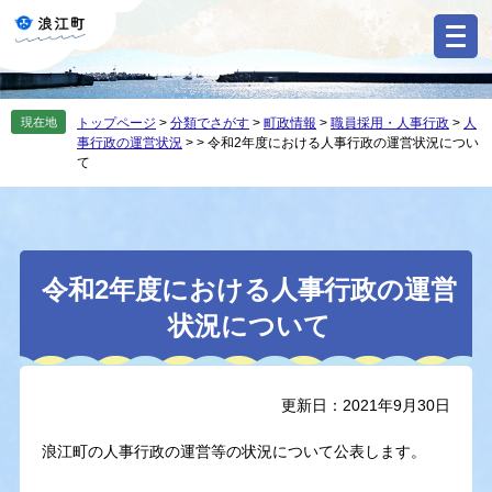
ペ
メ
ー
ニ
ジ
ュ
の
ー
先
を
現在地
トップページ
>
分類でさがす
>
町政情報
>
職員採用・人事行政
>
人
頭
飛
事行政の運営状況
>
>
令和2年度における人事行政の運営状況につい
で
ば
て
す
し
。
て
本
文
本
へ
令和2年度における人事行政の運営
文
状況について
更新日：2021年9月30日
浪江町の人事行政の運営等の状況について公表します。